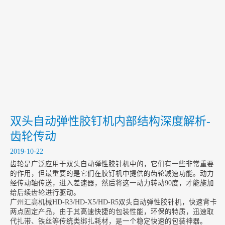
包装设备向智能化迈进
2020-01-14
弹性胶钉机的日常保养
2020-01-13
能给予广大消费者最真实的便利是体现弹性胶钉机的最大价值
2020-01-10
双头自动弹性胶钉机内部结构深度解析-
齿轮传动
2019-10-22
齿轮是广泛应用于双头自动弹性胶针机中的，它们有一些非常重要
的作用，但最重要的是它们在胶钉机中提供的齿轮减速功能。动力
经传动轴传送，进入差速器，然后将这一动力转动90度，才能施加
给后续齿轮进行驱动。
广州汇高机械HD-R3/HD-X5/HD-R5双头自动弹性胶针机，快速背卡
两点固定产品，由于其高速快捷的包装性能，环保的特质，迅速取
代扎带、铁丝等传统类绑扎耗材，是一个稳定快速的包装神器。