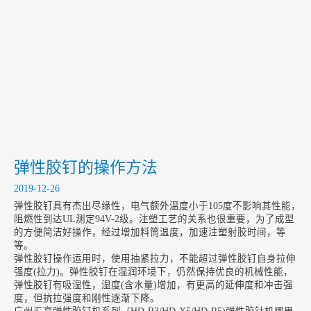
包装设备向智能化迈进
2020-01-14
弹性胶钉机的日常保养
2020-01-13
能给予广大消费者最真实的便利是体现弹性胶钉机的最大价值
2020-01-10
弹性胶钉的操作方法
2019-12-26
弹性胶钉具有杰出尽缘性，电气额外温度小于105度不影响其性能，
阻燃性到达UL测定94V-2级。注塑工艺的关系也很重要，为了成型
的方便简洁好操作，经过增加料筒温度，加速注塑射胶时间，等
等。
弹性胶钉操作运用时，使用抽紧拉力，不能超过弹性胶钉自身拉伸
强度(拉力)。弹性胶钉在湿润环境下，仍然保持优良的机械性能，
弹性胶钉有吸湿性，湿度(含水量)增加，有更高的延伸度和冲击强
度，但抗拉强度和刚性逐渐下降。