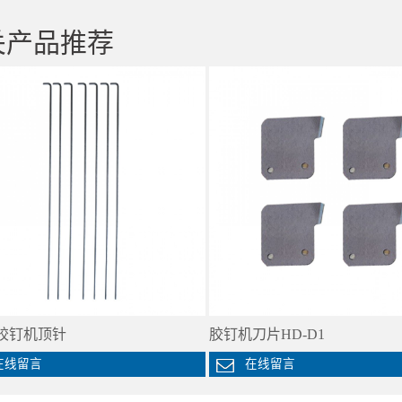
关产品推荐
1胶钉机顶针
胶钉机刀片HD-D1
线留言
在线留言