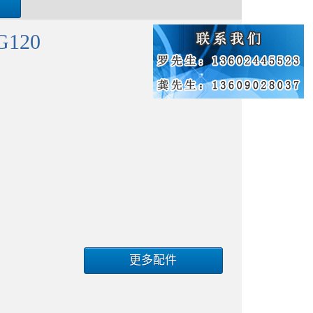
120
更多配件