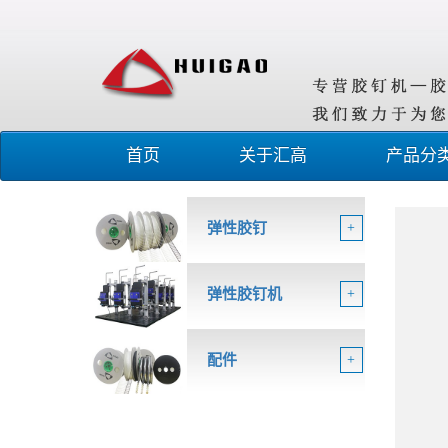
首页
关于汇高
产品分
弹性胶钉
+
弹性胶钉机
+
配件
+