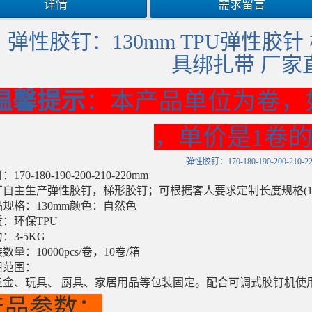
详情
需求留言
弹性胶钉：130mm TPU弹性胶针
具绑扎带 厂家
温馨提示
：本产品单位为卷，
，单价是1卷
弹性胶钉：170-180-190-200-210-2
钉：
170-180-190-200-210-220mm
厂自主生产弹性胶钉，梯形胶钉；可根据客人要求定制长度规格
(
规格：130
mm
颜色
：自然色
质：环保
TPU
力：
3-5KG
装数量：
10000pcs/
卷，
10
卷
/
箱
用范围：
五金、玩具、
厨具、家居用品等包装固定。配合可调式胶钉机使
产品参数：