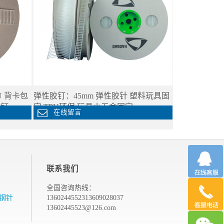
U 背卡包
弹性胶钉：45mm 弹性胶针 塑料玩具固
胶钉
定 TPU环保 玩具小五金固定
在线留言
联系我们
全国咨询热线：
钢针
13602445523
13609028037
13602445523@126.com