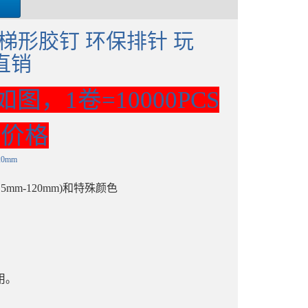
 梯形胶钉 环保排针 玩
直销
如图，1卷
=10000PCS
的价格
20mm
15mm-120mm)
和特殊颜色
用。