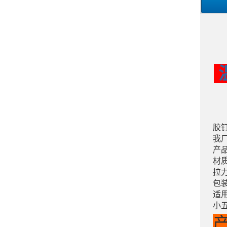
胶
我
产品
材
拉
包
适
小