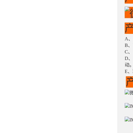
A
B
C
D
动
E